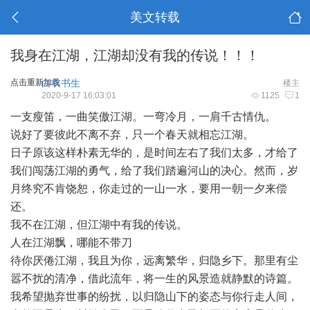
美文转载
我身在江湖，江湖却没有我的传说！！！
点击重新加载
白衣书生
楼主
2020-9-17 16:03:01
1125
1
一支瘦笛，一曲笑傲江湖。一弯冷月，一肩千古情仇。
说好了要彼此不离不弃，只一个春天就相忘江湖。
日子原该这样朴素无华的，是时间左右了我们太多，才给了
我们闯荡江湖的勇气，给了我们踏遍河山的决心。然而，岁
月终究不肯饶恕，你走过的一山一水，要用一朝一夕来偿
还。
我不在江湖，但江湖中有我的传说。
人在江湖飘，哪能不带刀
待你厌倦江湖，我且为你，远离繁华，归隐乡下。那里有尘
嚣不扰的清净，借此流年，将一生的风景造就静默的诗篇。
我希望抛弃世事的纷扰，以归隐山下的姿态与你行走人间，