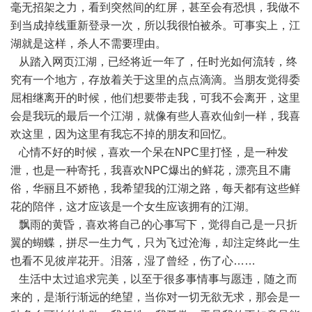
毫无招架之力，看到突然间的红屏，甚至会有恐惧，我做不
到当成掉线重新登录一次，所以我很怕被杀。可事实上，江
湖就是这样，杀人不需要理由。
从踏入网页江湖，已经将近一年了，任时光如何流转，终
究有一个地方，存放着关于这里的点点滴滴。当朋友觉得委
屈相继离开的时候，他们想要带走我，可我不会离开，这里
会是我玩的最后一个江湖，就像有些人喜欢仙剑一样，我喜
欢这里，因为这里有我忘不掉的朋友和回忆。
心情不好的时候，喜欢一个呆在NPC里打怪，是一种发
泄，也是一种寄托，我喜欢NPC爆出的鲜花，漂亮且不庸
俗，华丽且不娇艳，我希望我的江湖之路，每天都有这些鲜
花的陪伴，这才应该是一个女生应该拥有的江湖。
飘雨的黄昏，喜欢将自己的心事写下，觉得自己是一只折
翼的蝴蝶，拼尽一生力气，只为飞过沧海，却注定终此一生
也看不见彼岸花开。泪落，湿了曾经，伤了心……
生活中太过追求完美，以至于很多事情事与愿违，随之而
来的，是渐行渐远的绝望，当你对一切无欲无求，那会是一